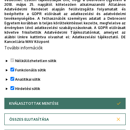
2018. május 25. napjától kötelezően alkalmazandó Általános
A külső vizsgáztató: Debrenti Edith egyetemi docens
Adatvédelmi Rendelet alapján felülvizsgálta folyamatait és
(Partiumi Keresztény Egyetem)
beépítette a GDPR előírásait az adatkezelési és adatvédelmi
tevékenységébe. A felhasználók személyes adatait a Debreceni
A belső vizsgáztató: Szilasi Zoltán adjunktus
Egyetem korábban is teljes körültekintéssel kezelte, megfelelve az
érvényben lévő adatkezelési szabályozásoknak. A GDPR előírásait
Témavezető: Herendiné Dr. Kónya Eszter egyetemi
követve frissítettük Adatvédelmi Tájékoztatónkat, amelyet az
alábbi linkre kattintva olvashat el:
Adatkezelési tájékoztató.
DE
docens
Kancellária WAV Központ
További információk
Főtárgy: Szakdidaktika
Melléktárgy: Projektív geometria
Nélkülözhetetlen sütik
Legutóbbi frissítés:
2026. 06. 02. 21:58
Funkcionális sütik
Analitikai sütik
Hirdetési sütik
KIVÁLASZTOTTAK MENTÉSE
WITHDRAW CONSENT
Adatvédelem
Adatvédelem
ÖSSZES ELUTASÍTÁSA
Technikai információk