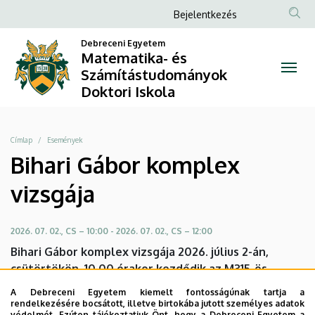
Bihari
Ugrás
Anonim
Bejelentkezés
a
Felhasználói
Gábor
tartalomra
Debreceni Egyetem
fiók
Matematika- és
komplex
Számítástudományok
menüje
Doktori Iskola
vizsgája
|
Morzsa
Címlap
Események
Matematika-
Bihari Gábor komplex
és
vizsgája
Számítástudományok
2026. 07. 02., CS – 10:00
-
2026. 07. 02., CS – 12:00
Doktori
Bihari Gábor komplex vizsgája 2026. július 2-án,
Iskola
csütörtökön, 10.00 órakor kezdődik az M315-ös
teremben.
A Debreceni Egyetem kiemelt fontosságúnak tartja a
rendelkezésére bocsátott, illetve birtokába jutott személyes adatok
A bizottság elnöke: Vincze Csaba egyetemi tanár
védelmét. Ezúton tájékoztatjuk Önt, hogy a Debreceni Egyetem a