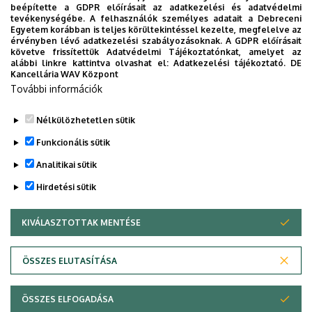
beépítette a GDPR előírásait az adatkezelési és adatvédelmi
Korábbi belső szabályzatok:
tevékenységébe. A felhasználók személyes adatait a Debreceni
Egyetem korábban is teljes körültekintéssel kezelte, megfelelve az
érvényben lévő adatkezelési szabályozásoknak. A GDPR előírásait
A Doktori Iskola
működési szabályzata
2016.
követve frissítettük Adatvédelmi Tájékoztatónkat, amelyet az
szeptember 1. előtt indult képzés esetén (2014)
alábbi linkre kattintva olvashat el:
Adatkezelési tájékoztató.
DE
Kancellária WAV Központ
A Doktori Iskola
működési szabályzata
2016.
További információk
szeptember 1. után indult képzés esetén (2023)
Nélkülözhetetlen sütik
Legutóbbi frissítés:
2025. 09. 11. 21:36
Funkcionális sütik
Analitikai sütik
Hirdetési sütik
KIVÁLASZTOTTAK MENTÉSE
WITHDRAW CONSENT
Adatvédelem
Adatvédelem
ÖSSZES ELUTASÍTÁSA
Technikai információk
ÖSSZES ELFOGADÁSA