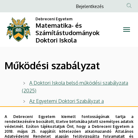
Működési
Ugrás
Anonim
Bejelentkezés
a
Felhasználói
szabályzat
tartalomra
Debreceni Egyetem
fiók
Matematika- és
|
Számítástudományok
menüje
Doktori Iskola
Matematika-
és
Működési szabályzat
Számítástudományok
Doktori
A Doktori Iskola belső működési szabályzata
(2025)
Iskola
Az Egyetemi Doktori Szabályzat a
Természettudományi és Műszaki Tudományi
Doktori Tanács eljárási rendjével kiegészítve
A Debreceni Egyetem kiemelt fontosságúnak tartja a
rendelkezésére bocsátott, illetve birtokába jutott személyes adatok
védelmét. Ezúton tájékoztatjuk Önt, hogy a Debreceni Egyetem a
2018. május 25. napjától kötelezően alkalmazandó Általános
Adatvédelmi Rendelet alapján felülvizsgálta folyamatait és